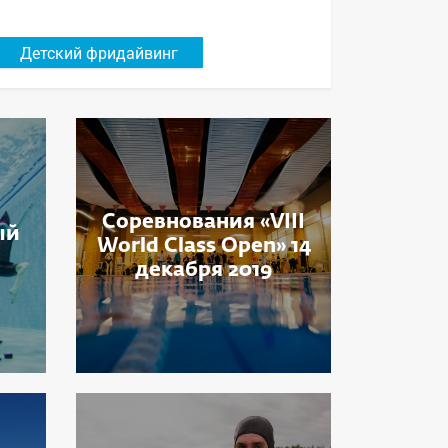
Детский фридайвинг
Соревнования «VIII
ый
World Class Open» 14
декабря 2019