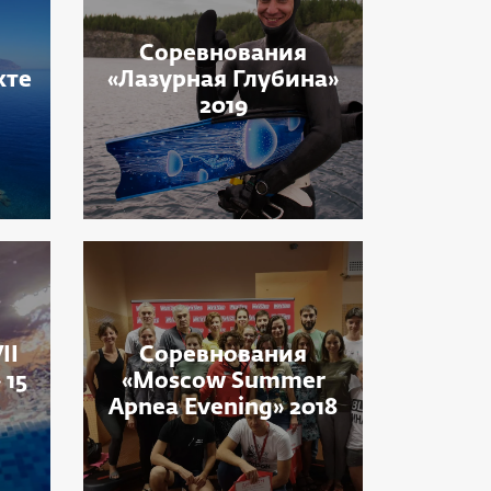
Соревнования
хте
«Лазурная Глубина»
2019
II
Соревнования
 15
«Moscow Summer
Apnea Evening» 2018