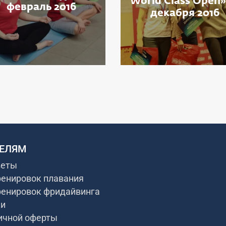
World Class Open»
февраль 2016
декабря 2016
ЕЛЯМ
веты
ренировок плавания
ренировок фридайвинга
ки
ичной оферты