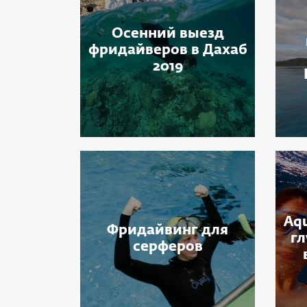
Осенний выезд
фридайверов в Дахаб
2019
Aqu
Фридайвинг для
гл
серферов