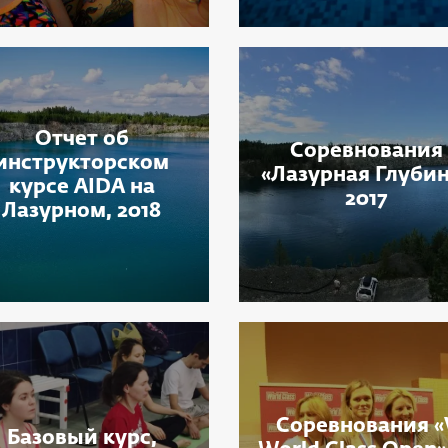
Отчет об
Соревнования
инструкторском
«Лазурная Глуби
курсе AIDA на
2017
Лазурном, 2018
Соревнования «
Базовый курс,