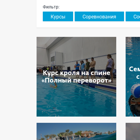
Фильтр:
Курсы
Соревнования
Со
Се
Курс кроля на спине
«Полный переворот»