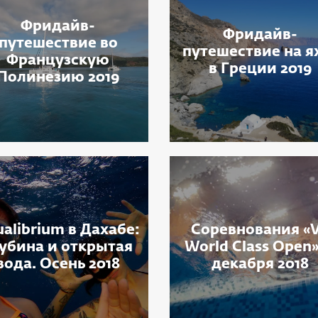
Фридайв-
Фридайв-
путешествие во
путешествие на я
Французскую
в Греции 2019
Полинезию 2019
alibrium в Дахабе:
Соревнования «V
убина и открытая
World Class Open»
вода. Осень 2018
декабря 2018