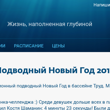
Напиши
Жизнь, наполненная глубиной
ИИ
РАСПИСАНИЕ
ЦЕНЫ
одводный Новый Год 20
онный подводный Новый Год в бассейне Труд. М
анка-челленджа :) Среди девушек дольше всех в 
ил Костя Шаманин: 4 минуты 23 секунды! Были да