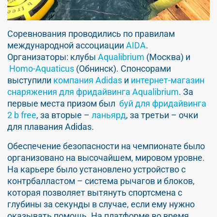
Соревнования проводились по правилам
международной ассоциации
AIDA
.
Организаторы: клубы
Aqualibrium
(Москва) и
Homo-Aquaticus
(Обнинск). Спонсорами
выступили
компания Adidas
и
интернет-магазин
снаряжения для фридайвинга Aqualibrium
. За
первые места призом был
буй для фридайвинга
2 b free
, за вторые –
ланьярд
, за третьи – очки
для плавания Adidas.
Обеспечение безопасности на чемпионате было
организовано на высочайшем, мировом уровне.
На карьере было установлено устройство с
контрбалластом – система рычагов и блоков,
которая позволяет вытянуть спортсмена с
глубины за секунды в случае, если ему нужно
оказывать помощь. На платформе во время