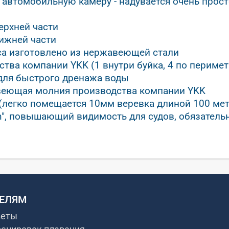
 автомобильную камеру - надувается очень прост
ерхней части
нижней части
са изготовлено из нержавеющей стали
ства компании YKK (1 внутри буйка, 4 по перимет
 для быстрого дренажа воды
веющая молния производства компании YKK
(легко помещается 10мм веревка длиной 100 ме
wn", повышающий видимость для судов, обязатель
ЕЛЯМ
веты