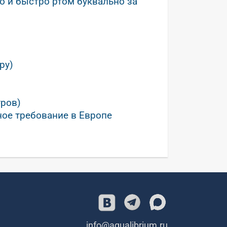
о и быстро ртом буквально за
ру)
тров)
ное требование в Европе
info@aqualibrium.ru