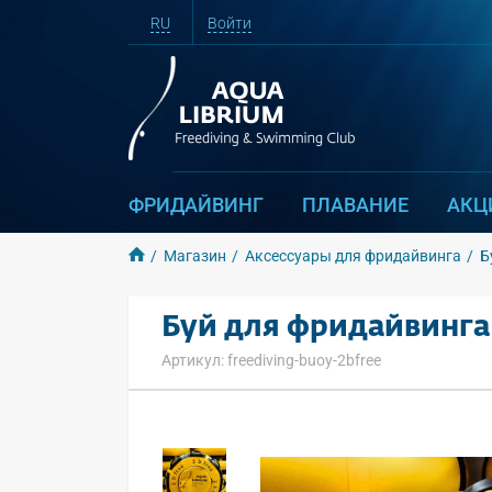
RU
Войти
ФРИДАЙВИНГ
ПЛАВАНИЕ
АКЦ
Магазин
Аксессуары для фридайвинга
Б
Буй для фридайвинга
Артикул: freediving-buoy-2bfree
Основная информация