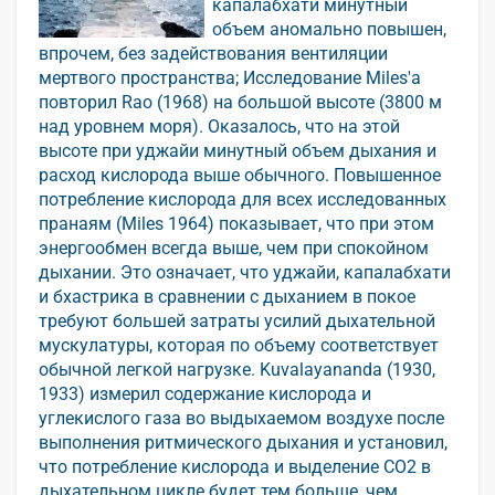
капалабхати минутный
объем аномально повышен,
впрочем, без задействования вентиляции
мертвого пространства; Исследование Miles'а
повторил Rao (1968) на большой высоте (3800 м
над уровнем моря). Оказалось, что на этой
высоте при уджайи минутный объем дыхания и
расход кислорода выше обычного. Повышенное
потребление кислорода для всех исследованных
пранаям (Miles 1964) показывает, что при этом
энергообмен всегда выше, чем при спокойном
дыхании. Это означает, что уджайи, капалабхати
и бхастрика в сравнении с дыханием в покое
требуют большей затраты усилий дыхательной
мускулатуры, которая по объему соответствует
обычной легкой нагрузке. Kuvalayananda (1930,
1933) измерил содержание кислорода и
углекислого газа во выдыхаемом воздухе после
выполнения ритмического дыхания и установил,
что потребление кислорода и выделение CO2 в
дыхательном цикле будет тем больше, чем