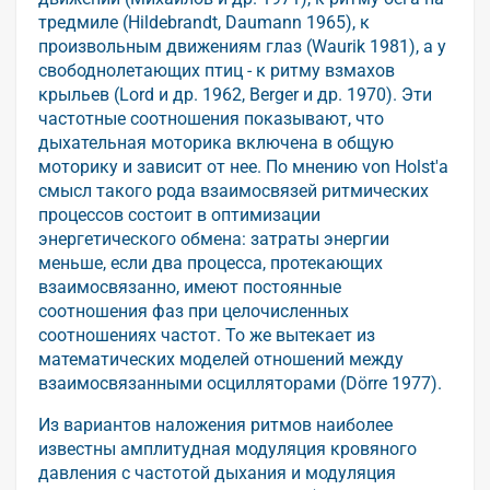
тредмиле (Hildebrandt, Daumann 1965), к
произвольным движениям глаз (Waurik 1981), а у
свободнолетающих птиц - к ритму взмахов
крыльев (Lord и др. 1962, Berger и др. 1970). Эти
частотные соотношения показывают, что
дыхательная моторика включена в общую
моторику и зависит от нее. По мнению von Holst'а
смысл такого рода взаимосвязей ритмических
процессов состоит в оптимизации
энергетического обмена: затраты энергии
меньше, если два процесса, протекающих
взаимосвязанно, имеют постоянные
соотношения фаз при целочисленных
соотношениях частот. То же вытекает из
математических моделей отношений между
взаимосвязанными осцилляторами (Dörre 1977).
Из вариантов наложения ритмов наиболее
известны амплитудная модуляция кровяного
давления с частотой дыхания и модуляция