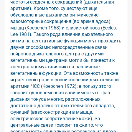
частоты сердечных сокращений (дыхательная
аритмия). Кроме того, существуют еще
обусловленные дыханием ритмические
вазомоторные сокращения (во время вдоха)
мышц (Koepchen 1968) и слизистой носа (Eccles,
Lee 1981). Такого рода влияния дыхательного
ритма на вегетативные функции могут проходить
двумя способами: непосредственные связи
нейронов дыхательного центра с другими
вегетативными центрами могли бы привести к
«центральному» влиянию на различные
вегетативные функции. Эта возможность также
играет свою роль в возникновении дыхательной
аритмии ЧСС (Koepchen 1972); в пользу этого
говорит одновременная зависимость от фаз
дыхания тонуса многих, расположенных
достаточно далеко от дыхательного аппарата,
функций (вазоконстрикции в мышце,
электрическое сопротивление кожи). За
центральные связи говорит также то, что
возбудимость спинальных рефлексов на вдохе