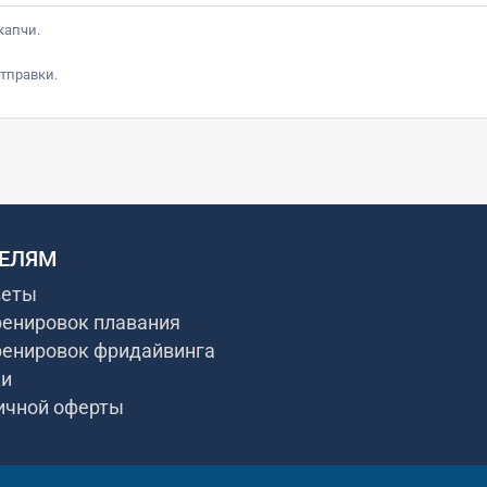
капчи.
тправки.
ЕЛЯМ
веты
ренировок плавания
ренировок фридайвинга
ки
ичной оферты