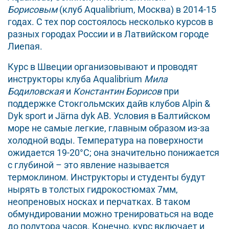
Борисовым
(клуб Aqualibrium, Москва) в 2014-15
годах. С тех пор состоялось несколько курсов в
разных городах России и в Латвийском городе
Лиепая.
Курс в Швеции организовывают и проводят
инструкторы клуба Aqualibrium
Мила
Бодиловская
и
Константин Борисов
при
поддержке Стокгольмских дайв клубов Alpin &
Dyk sport и Järna dyk AB. Условия в Балтийском
море не самые легкие, главным образом из-за
холодной воды. Температура на поверхности
ожидается 19-20°C; она значительно понижается
с глубиной – это явление называется
термоклином. Инструкторы и студенты будут
нырять в толстых гидрокостюмах 7мм,
неопреновых носках и перчатках. В таком
обмундировании можно тренироваться на воде
до полутора часов. Конечно, курс включает и