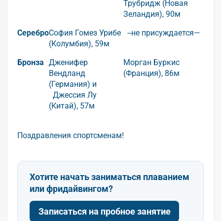
Трубридж (Новая
Зеландия), 90м
Серебро
София Гомез Урибе
--не присуждается—
(Колумбия), 59м
Бронза
Дженифер
Морган Буркис
Вендланд
(Франция), 86м
(Германия) и
Джессия Лу
(Китай), 57м
Поздравления спортсменам!
Хотите начать заниматься плаванием
или фридайвингом?
Записаться на пробное занятие