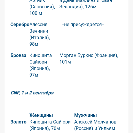
Артник
и Дейв Маллинз (Новая
(Словения),
Зеландия), 126м
100 м
Серебро
Алессия
--не присуждается--
Зечинни
(Италия),
98м
Бронза
Киношита
Морган Буркис (Франция),
Сайюри
101м
(Япония),
97м
CNF, 1 и 2 сентября
Женщины
Мужчины
Золото
Киношита Сайюри
Алексей Молчанов
(Япония), 70м
(Россия) и Уильям