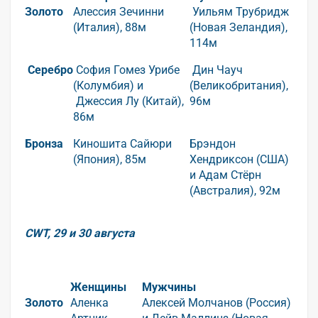
Золото
Алессия Зечинни
Уильям Трубридж
(Италия), 88м
(Новая Зеландия),
114м
Серебро
София Гомез Урибе
Дин Чауч
(Колумбия) и
(Великобритания),
Джессия Лу (Китай),
96м
86м
Бронза
Киношита Сайюри
Брэндон
(Япония), 85м
Хендриксон (США)
и Адам Стёрн
(Австралия), 92м
CWT, 29 и 30 августа
Женщины
Мужчины
Золото
Аленка
Алексей Молчанов (Россия)