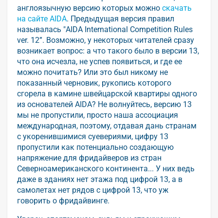
англоязычную версию которых можно
скачать
на сайте AIDA
. Предыдущая версия правил
называлась "AIDA International Competition Rules
ver. 12”. Возможно, у некоторых читателей сразу
возникает вопрос: а что такого было в версии 13,
что она исчезла, не успев появиться, и где ее
можно почитать? Или это был никому не
показанный черновик, рукопись которого
сгорела в камине швейцарской квартиры одного
из основателей AIDA? Не волнуйтесь, версию 13
мы не пропустили, просто наша ассоциация
международная, поэтому, отдавая дань странам
с укоренившимися суевериями, цифру 13
пропустили как потенциально создающую
напряжение для фридайверов из стран
Северноамериканского континента... У них ведь
даже в зданиях нет этажа под цифрой 13, а в
самолетах нет рядов с цифрой 13, что уж
говорить о фридайвинге.