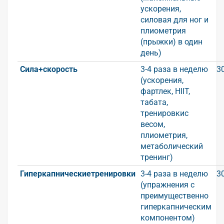
ускорения,
силовая для ног и
плиометрия
(прыжки) в один
день)
Сила+скорость
3-4 раза в неделю
3
(ускорения,
фартлек, HIIT,
табата,
тренировкис
весом,
плиометрия,
метаболический
тренинг)
Гиперкапническиетренировки
3-4 раза в неделю
3
(упражнения с
преимущественно
гиперкапническим
компонентом)