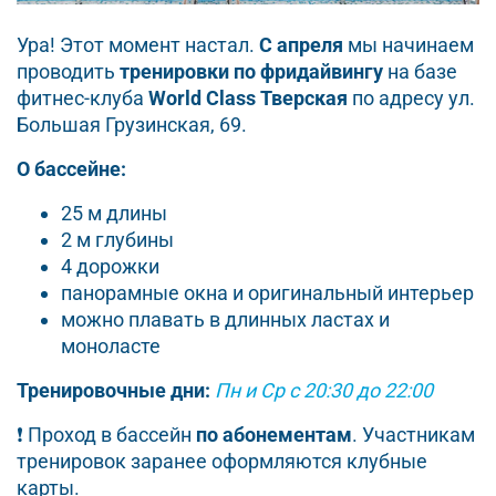
Ура! Этот момент настал.
С апреля
мы начинаем
проводить
тренировки по фридайвингу
на базе
фитнес-клуба
World Class Тверская
по адресу ул.
Большая Грузинская, 69.
О бассейне:
25 м длины
2 м глубины
4 дорожки
панорамные окна и оригинальный интерьер
можно плавать в длинных ластах и
моноласте
Тренировочные дни:
Пн и Ср с 20:30 до 22:00
❗️ Проход в бассейн
по абонементам
. Участникам
тренировок заранее оформляются клубные
карты.