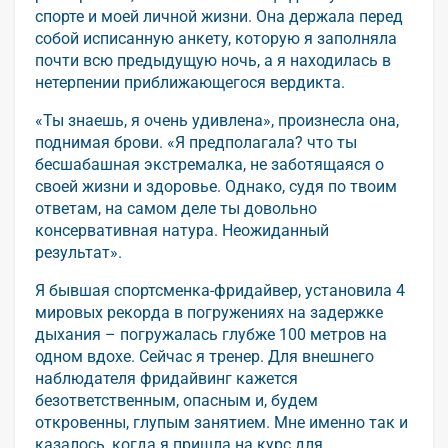
спорте и моей личной жизни. Она держала перед
собой исписанную анкету, которую я заполняла
почти всю предыдущую ночь, а я находилась в
нетерпении приближающегося вердикта.
«Ты знаешь, я очень удивлена», произнесла она,
поднимая брови. «Я предполагала? что ты
бесшабашная экстремалка, не заботящаяся о
своей жизни и здоровье. Однако, судя по твоим
ответам, на самом деле ты довольно
консервативная натура. Неожиданный
результат».
Я бывшая спортсменка-фридайвер, установила 4
мировых рекорда в погружениях на задержке
дыхания – погружалась глубже 100 метров на
одном вдохе. Сейчас я тренер. Для внешнего
наблюдателя фридайвинг кажется
безответственным, опасным и, будем
откровенны, глупым занятием. Мне именно так и
казалось, когда я пришла на курс для