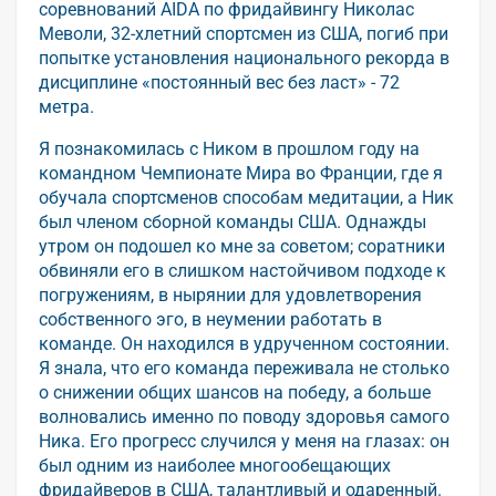
соревнований AIDA по фридайвингу Николас
Меволи, 32-хлетний спортсмен из США, погиб при
попытке установления национального рекорда в
дисциплине «постоянный вес без ласт» - 72
метра.
Я познакомилась с Ником в прошлом году на
командном Чемпионате Мира во Франции, где я
обучала спортсменов способам медитации, а Ник
был членом сборной команды США. Однажды
утром он подошел ко мне за советом; соратники
обвиняли его в слишком настойчивом подходе к
погружениям, в нырянии для удовлетворения
собственного эго, в неумении работать в
команде. Он находился в удрученном состоянии.
Я знала, что его команда переживала не столько
о снижении общих шансов на победу, а больше
волновались именно по поводу здоровья самого
Ника. Его прогресс случился у меня на глазах: он
был одним из наиболее многообещающих
фридайверов в США, талантливый и одаренный.