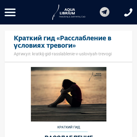
Краткий гид «Расслабление в
условиях тревоги»
Артикул: kratkij-gid-rasslablenie-v-usloviyah-trevogi
Основная информация о товаре