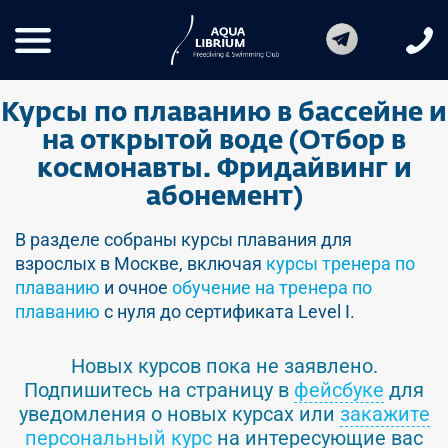
Курсы по плаванию в бассейне и
на открытой воде (Отбор в
космонавты. Фридайвинг и
абонемент)
В разделе собраны курсы плавания для
взрослых в Москве, включая
курсы тренера по
плаванию
и очное
обучение на тренера по
плаванию
с нуля до сертификата Level I.
Новых курсов пока не заявлено.
Подпишитесь на страницу в
фейсбуке
для
уведомления о новых курсах или
закажите
персональный курс
на интересующие вас