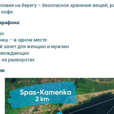
овия на берегу – безопасное хранение вещей, ра
 кофе.
арафона:
ды
ниш – в одном месте
й зачет для женщин и мужчин
ровождающих
 на разворотах
ии