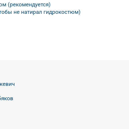
юм (рекомендуется)
тобы не натирал гидрокостюм)
икевич
бяков