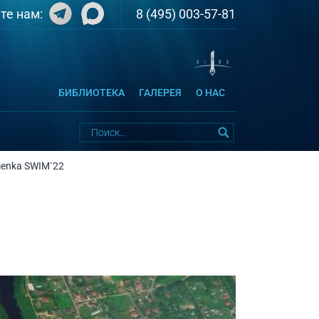
8 (495) 003-57-81
те нам:
БИБЛИОТЕКА
ГАЛЕРЕЯ
О НАС
enka SWIM`22