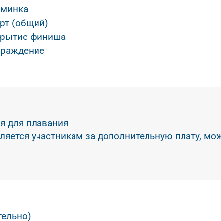
зминка
рт (общий)
крытие финиша
граждение
уя для плавания
ляется участникам за дополнительную плату, мо
тельно)