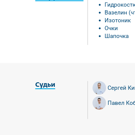
Гидрокост
Вазелин (ч
Изотоник
Очки
Шапочка
Судьи
Сергей К
Павел Ко