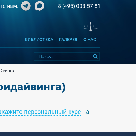
8 (495) 003-57-81
те нам:
БИБЛИОТЕКА
ГАЛЕРЕЯ
О НАС
айвинга
ридайвинга)
акажите персональный курс
на