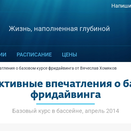
Напиши
Жизнь, наполненная глубиной
ИИ
РАСПИСАНИЕ
ЦЕНЫ
тления о базовом курсе фридайвинга от Вячеслав Хомяков
ктивные впечатления о б
фридайвинга
Базовый курс в бассейне, апрель 2014