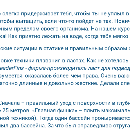
 слегка придерживает тебя, чтобы ты не уплыл в 
тобы вытащить, если что-то пойдет не так. Нович
сным пределам своего организма. На нашем кур
а! Как приятно лежать на воде, когда тебя мягк
еские ситуации в статике и правильным образом
вке техники плавания в ластах. Как не хотелось
 LeaderFins - фирма-производитель ласт для подв
азумеется, оказалась более, чем права. Очень ва
таточно длинные и довольно жесткие. Делали сп
Сначала – правильный уход с поверхности в глуби
 25 метров. «Главная фишка» – плыть максималь
ной техникой). Тогда один бассейн проныривает
лыл два бассейна. За что был справедливо отруга