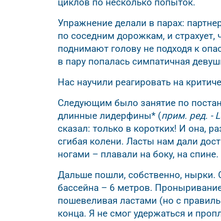
циклов по несколько попыток.
Упражнение делали в парах: партнер
по соседним дорожкам, и страхует, ч
поднимают голову не подходя к опа
в пару попалась симпатичная девушк
Нас научили реагировать на критич
Следующим было занятие по постано
длинные лидерфины* (
прим. ред. -
сказал: только в коротких! И она, р
сгибая колени. Ласты нам дали дос
ногами – плавали на боку, на спине.
Дальше пошли, собственно, нырки. 
бассейна – 6 метров. Проныривание
пошевеливая ластами (но с правиль
конца. Я не смог удержаться и проп