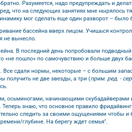
обратно. Разумеется, надо предупреждать и делат
ред, что на следующих занятиях мне нырялось тя
динамику мог сделать еще один разворот – было 
ивание бассейна вверх лицом. Учишься контрол
бя не вынесло.
ейна. В последний день попробовали подводный
то «не пошло» по самочувствию и больше двух бас
. Все сдали нормы, некоторые – с большим запа
ы получить не две звезды, а три (
прим. ред. - се
сь.
ми, осьминогами, начинающими скубадайверами 
. Теперь знаю, что основное правило фридайвинга
ательно следить за своими ощущениями чтобы и б
ремени/глубине. На берегу ждет семья".