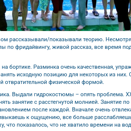
ом рассказывали/показывали теорию. Несмотря н
ы по фридайвингу, живой рассказ, все время п
на бортике. Разминка очень качественная, упра
занять исходную позицию для некоторых из них. 
й отвратительной физической формой.
тика. Выдали гидрокостюмы – опять проблема. XX
ять занятие с расстегнутой молнией. Занятие по
новлением после каждой. Вначале очень отвлек
ивыкаешь к ощущению, все больше расслабляешьс
у, что показалось, что не хватило времени на вод