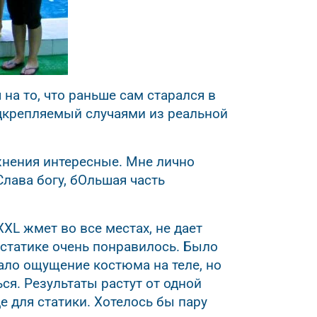
а то, что раньше сам старался в
одкрепляемый случаями из реальной
жнения интересные. Мне лично
Слава богу, бОльшая часть
XL жмет во все местах, не дает
 статике очень понравилось. Было
ало ощущение костюма на теле, но
я. Результаты растут от одной
е для статики. Хотелось бы пару